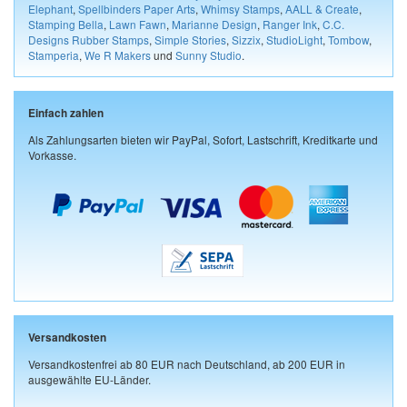
Elephant
,
Spellbinders Paper Arts
,
Whimsy Stamps
,
AALL & Create
,
Stamping Bella
,
Lawn Fawn
,
Marianne Design
,
Ranger Ink
,
C.C.
Designs Rubber Stamps
,
Simple Stories
,
Sizzix
,
StudioLight
,
Tombow
,
Stamperia
,
We R Makers
und
Sunny Studio
.
Einfach zahlen
Als Zahlungsarten bieten wir PayPal, Sofort, Lastschrift, Kreditkarte und
Vorkasse.
Versandkosten
Versandkostenfrei ab 80 EUR nach Deutschland, ab 200 EUR in
ausgewählte EU-Länder.