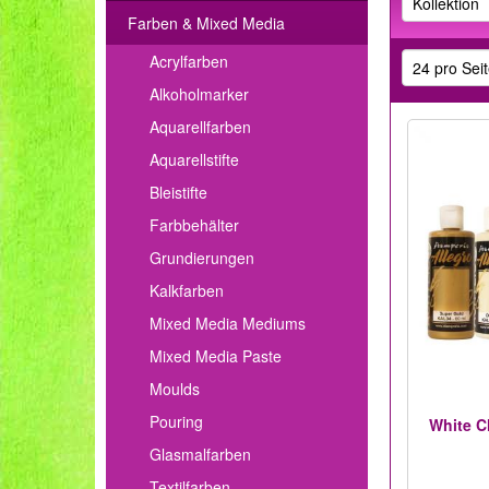
Farben & Mixed Media
Acrylfarben
Alkoholmarker
Aquarellfarben
Aquarellstifte
Bleistifte
Farbbehälter
Grundierungen
Kalkfarben
Mixed Media Mediums
Mixed Media Paste
Moulds
Pouring
White Ch
Glasmalfarben
Textilfarben