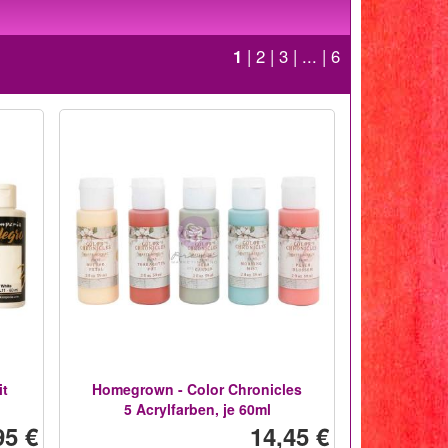
1
|
2
|
3
| ... |
6
it
Homegrown - Color Chronicles
5 Acrylfarben, je 60ml
95 €
14,45 €