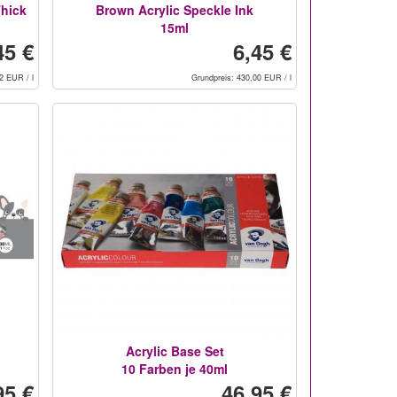
Thick
Brown Acrylic Speckle Ink
15ml
45 €
6,45 €
2 EUR / l
Grundpreis: 430,00 EUR / l
Acrylic Base Set
10 Farben je 40ml
95 €
46,95 €