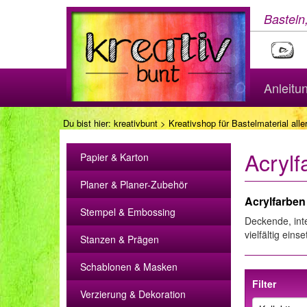
Basteln
Anleitu
Du bist hier:
kreativbunt
>
Kreativshop für Bastelmaterial aller
Acrylf
Papier & Karton
Planer & Planer-Zubehör
Acrylfarben 
Stempel & Embossing
Deckende, int
vielfältig ein
Stanzen & Prägen
Schablonen & Masken
Filter
Verzierung & Dekoration