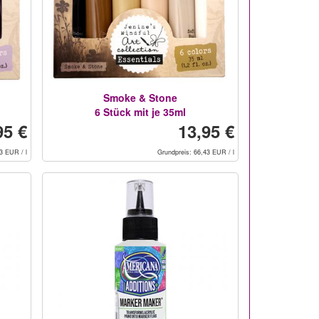
Smoke & Stone
6 Stück mit je 35ml
95 €
13,95 €
3 EUR / l
Grundpreis: 66,43 EUR / l