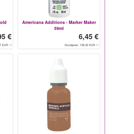
Gold
Americana Additions - Marker Maker
59ml
95 €
6,45 €
7 EUR / l
Grundpreis: 109,32 EUR / l