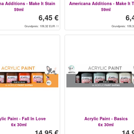
a Additions - Make It Stain
Americana Additions - Make It 
59ml
59ml
6,45 €
6,
Grundpreis: 109,32 EUR / l
Grundpreis: 109,3
lic Paint - Fall In Love
Acrylic Paint - Basics
6x 30ml
6x 30ml
14,95 €
14,