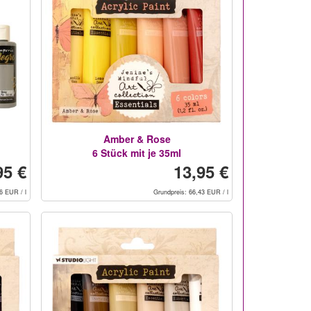
Amber & Rose
6 Stück mit je 35ml
95 €
13,95 €
6 EUR / l
Grundpreis: 66,43 EUR / l