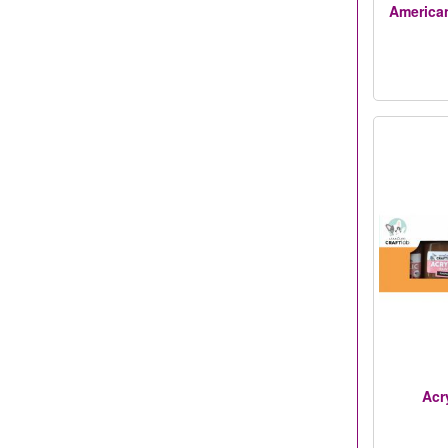
American
Acry