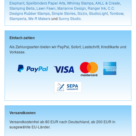
Elephant
,
Spellbinders Paper Arts
,
Whimsy Stamps
,
AALL & Create
,
Stamping Bella
,
Lawn Fawn
,
Marianne Design
,
Ranger Ink
,
C.C.
Designs Rubber Stamps
,
Simple Stories
,
Sizzix
,
StudioLight
,
Tombow
,
Stamperia
,
We R Makers
und
Sunny Studio
.
Einfach zahlen
Als Zahlungsarten bieten wir PayPal, Sofort, Lastschrift, Kreditkarte und
Vorkasse.
Versandkosten
Versandkostenfrei ab 80 EUR nach Deutschland, ab 200 EUR in
ausgewählte EU-Länder.