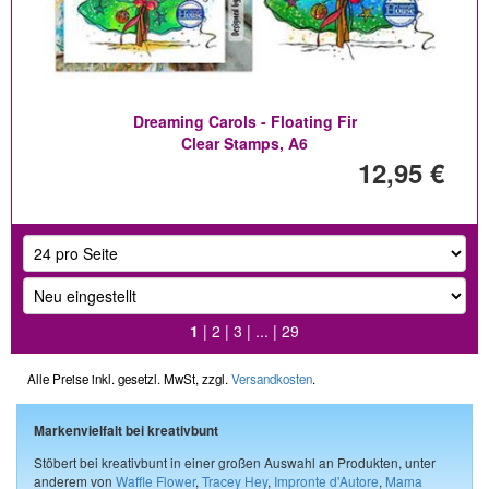
Dreaming Carols - Floating Fir
Clear Stamps, A6
12,95 €
1
|
2
|
3
| ... |
29
Alle Preise inkl. gesetzl. MwSt, zzgl.
Versandkosten
.
Markenvielfalt bei kreativbunt
Stöbert bei kreativbunt in einer großen Auswahl an Produkten, unter
anderem von
Waffle Flower
,
Tracey Hey
,
Impronte d'Autore
,
Mama