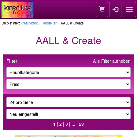
Nav
Du bist hier:
kreativbunt
>
Hersteller
> AALL & Create
AALL & Create
Filter
Alle Filter aufheben
1
|
2
|
3
| ... |
29