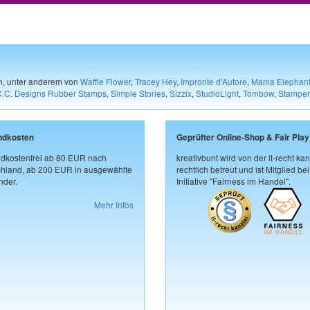
en, unter anderem von
Waffle Flower
,
Tracey Hey
,
Impronte d'Autore
,
Mama Elephan
C.C. Designs Rubber Stamps
,
Simple Stories
,
Sizzix
,
StudioLight
,
Tombow
,
Stamper
ndkosten
Geprüfter Online-Shop & Fair Play
dkostenfrei ab 80 EUR nach
kreativbunt wird von der it-recht kan
hland, ab 200 EUR in ausgewählte
rechtlich betreut und ist Mitglied bei
der.
Initiative "Fairness im Handel".
Mehr Infos