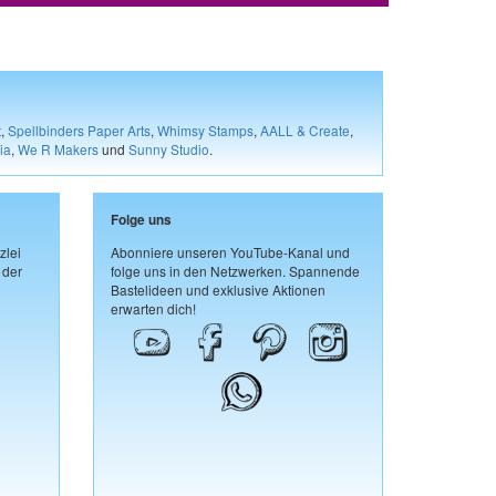
t
,
Spellbinders Paper Arts
,
Whimsy Stamps
,
AALL & Create
,
ia
,
We R Makers
und
Sunny Studio
.
Folge uns
zlei
Abonniere unseren YouTube-Kanal und
 der
folge uns in den Netzwerken. Spannende
Bastelideen und exklusive Aktionen
erwarten dich!