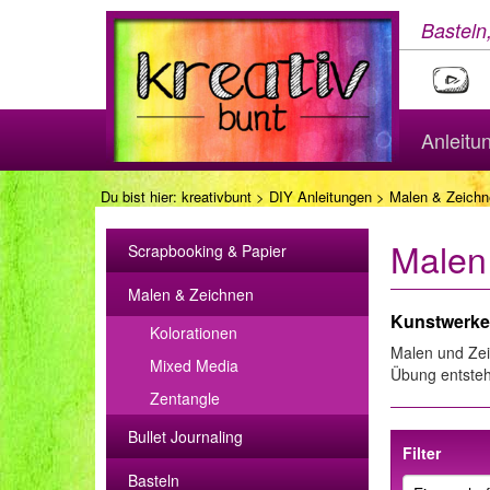
Basteln
Anleitu
Du bist hier:
kreativbunt
>
DIY Anleitungen
> Malen & Zeichn
Malen
Scrapbooking & Papier
Malen & Zeichnen
Kunstwerke 
Kolorationen
Malen und Zeic
Mixed Media
Übung entsteh
Zentangle
Bullet Journaling
Filter
Basteln