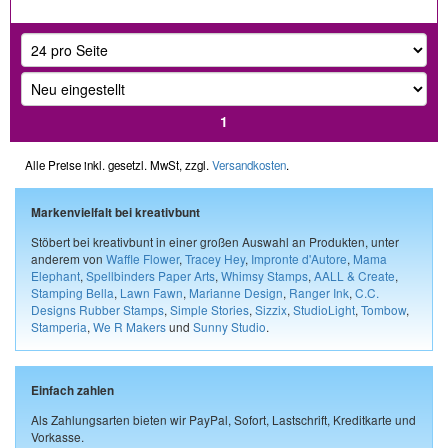
1
Alle Preise inkl. gesetzl. MwSt, zzgl.
Versandkosten
.
Markenvielfalt bei kreativbunt
Stöbert bei kreativbunt in einer großen Auswahl an Produkten, unter
anderem von
Waffle Flower
,
Tracey Hey
,
Impronte d'Autore
,
Mama
Elephant
,
Spellbinders Paper Arts
,
Whimsy Stamps
,
AALL & Create
,
Stamping Bella
,
Lawn Fawn
,
Marianne Design
,
Ranger Ink
,
C.C.
Designs Rubber Stamps
,
Simple Stories
,
Sizzix
,
StudioLight
,
Tombow
,
Stamperia
,
We R Makers
und
Sunny Studio
.
Einfach zahlen
Als Zahlungsarten bieten wir PayPal, Sofort, Lastschrift, Kreditkarte und
Vorkasse.