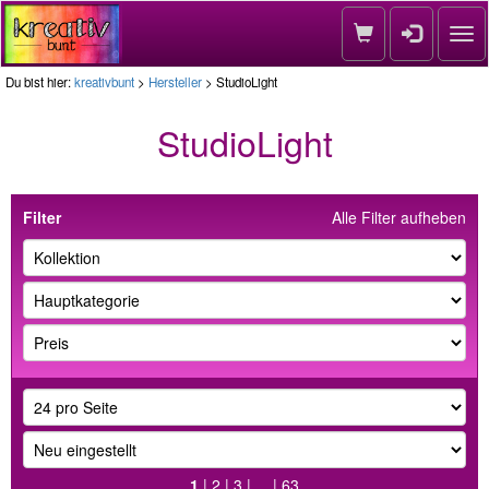
Nav
Du bist hier:
kreativbunt
>
Hersteller
> StudioLight
StudioLight
Filter
Alle Filter aufheben
1
|
2
|
3
| ... |
63