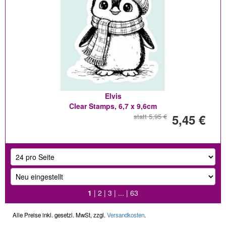
Elvis
Clear Stamps, 6,7 x 9,6cm
5,45 €
statt 5,95 €
1
|
2
|
3
| ... |
63
Alle Preise inkl. gesetzl. MwSt, zzgl.
Versandkosten
.