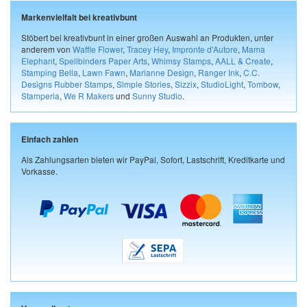
Markenvielfalt bei kreativbunt
Stöbert bei kreativbunt in einer großen Auswahl an Produkten, unter
anderem von
Waffle Flower
,
Tracey Hey
,
Impronte d'Autore
,
Mama
Elephant
,
Spellbinders Paper Arts
,
Whimsy Stamps
,
AALL & Create
,
Stamping Bella
,
Lawn Fawn
,
Marianne Design
,
Ranger Ink
,
C.C.
Designs Rubber Stamps
,
Simple Stories
,
Sizzix
,
StudioLight
,
Tombow
,
Stamperia
,
We R Makers
und
Sunny Studio
.
Einfach zahlen
Als Zahlungsarten bieten wir PayPal, Sofort, Lastschrift, Kreditkarte und
Vorkasse.