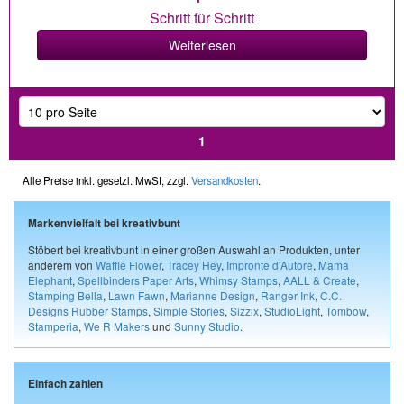
Schritt für Schritt
Weiterlesen
1
Alle Preise inkl. gesetzl. MwSt, zzgl.
Versandkosten
.
Markenvielfalt bei kreativbunt
Stöbert bei kreativbunt in einer großen Auswahl an Produkten, unter
anderem von
Waffle Flower
,
Tracey Hey
,
Impronte d'Autore
,
Mama
Elephant
,
Spellbinders Paper Arts
,
Whimsy Stamps
,
AALL & Create
,
Stamping Bella
,
Lawn Fawn
,
Marianne Design
,
Ranger Ink
,
C.C.
Designs Rubber Stamps
,
Simple Stories
,
Sizzix
,
StudioLight
,
Tombow
,
Stamperia
,
We R Makers
und
Sunny Studio
.
Einfach zahlen