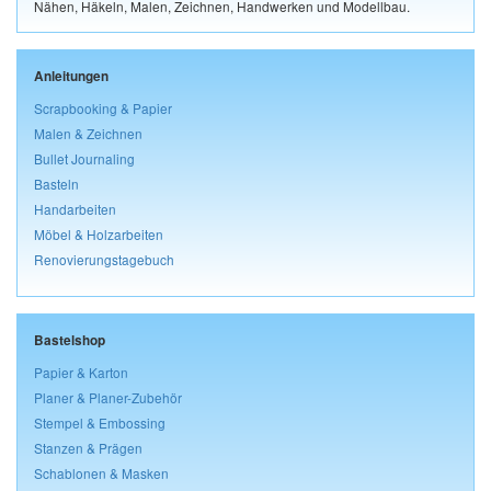
Nähen, Häkeln, Malen, Zeichnen, Handwerken und Modellbau.
Anleitungen
Scrapbooking & Papier
Malen & Zeichnen
Bullet Journaling
Basteln
Handarbeiten
Möbel & Holzarbeiten
Renovierungstagebuch
Bastelshop
Papier & Karton
Planer & Planer-Zubehör
Stempel & Embossing
Stanzen & Prägen
Schablonen & Masken