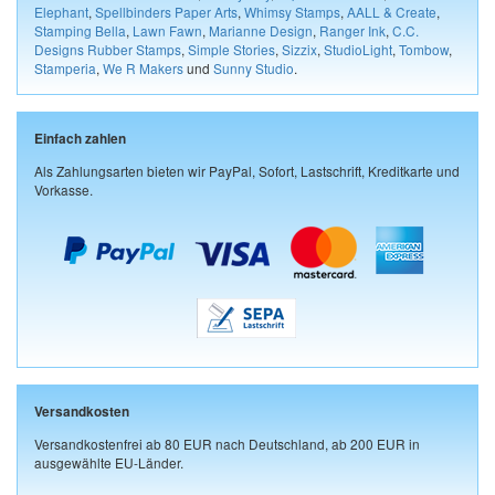
Elephant
,
Spellbinders Paper Arts
,
Whimsy Stamps
,
AALL & Create
,
Stamping Bella
,
Lawn Fawn
,
Marianne Design
,
Ranger Ink
,
C.C.
Designs Rubber Stamps
,
Simple Stories
,
Sizzix
,
StudioLight
,
Tombow
,
Stamperia
,
We R Makers
und
Sunny Studio
.
Einfach zahlen
Als Zahlungsarten bieten wir PayPal, Sofort, Lastschrift, Kreditkarte und
Vorkasse.
Versandkosten
Versandkostenfrei ab 80 EUR nach Deutschland, ab 200 EUR in
ausgewählte EU-Länder.