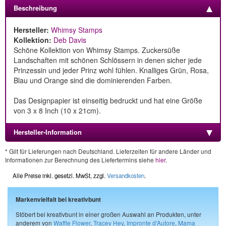
Beschreibung
Hersteller:
Whimsy Stamps
Kollektion:
Deb Davis
Schöne Kollektion von Whimsy Stamps. Zuckersüße
Landschaften mit schönen Schlössern in denen sicher jede
Prinzessin und jeder Prinz wohl fühlen. Knalliges Grün, Rosa,
Blau und Orange sind die dominierenden Farben.
Das Designpapier ist einseitig bedruckt und hat eine Größe
von 3 x 8 Inch (10 x 21cm).
Hersteller-Information
* Gilt für Lieferungen nach Deutschland. Lieferzeiten für andere Länder und
Informationen zur Berechnung des Liefertermins siehe
hier
.
Alle Preise inkl. gesetzl. MwSt, zzgl.
Versandkosten
.
Markenvielfalt bei kreativbunt
Stöbert bei kreativbunt in einer großen Auswahl an Produkten, unter
anderem von
Waffle Flower
,
Tracey Hey
,
Impronte d'Autore
,
Mama