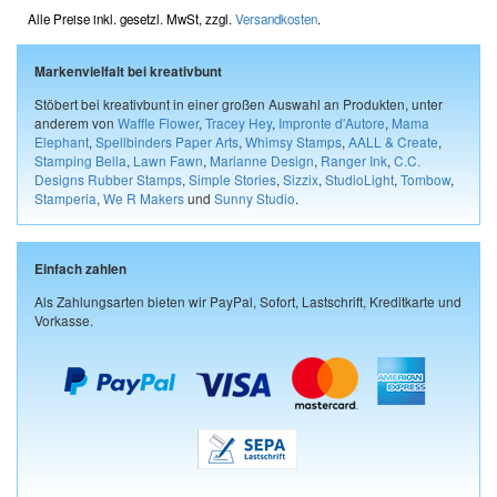
Alle Preise inkl. gesetzl. MwSt, zzgl.
Versandkosten
.
Markenvielfalt bei kreativbunt
Stöbert bei kreativbunt in einer großen Auswahl an Produkten, unter
anderem von
Waffle Flower
,
Tracey Hey
,
Impronte d'Autore
,
Mama
Elephant
,
Spellbinders Paper Arts
,
Whimsy Stamps
,
AALL & Create
,
Stamping Bella
,
Lawn Fawn
,
Marianne Design
,
Ranger Ink
,
C.C.
Designs Rubber Stamps
,
Simple Stories
,
Sizzix
,
StudioLight
,
Tombow
,
Stamperia
,
We R Makers
und
Sunny Studio
.
Einfach zahlen
Als Zahlungsarten bieten wir PayPal, Sofort, Lastschrift, Kreditkarte und
Vorkasse.