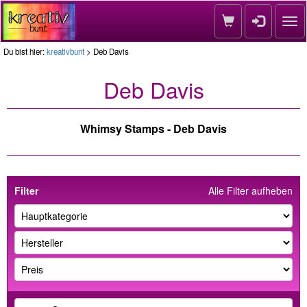
Nav
Du bist hier:
kreativbunt
> Deb Davis
Deb Davis
Whimsy Stamps - Deb Davis
Filter
Alle Filter aufheben