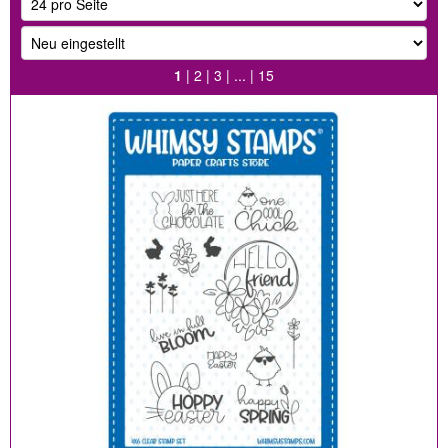
1
|
2
|
3
| ... |
15