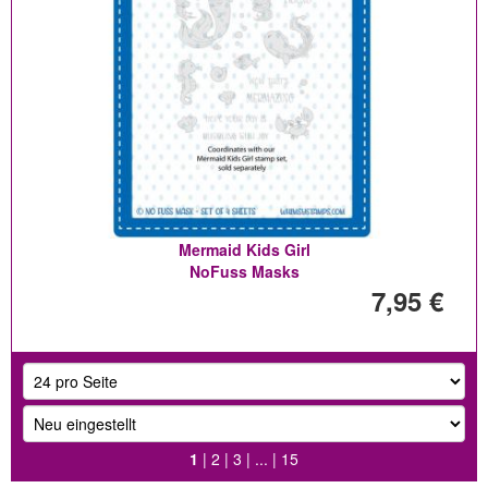
Mermaid Kids Girl
NoFuss Masks
7,95 €
1
|
2
|
3
| ... |
15