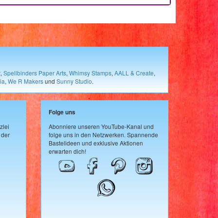
t
,
Spellbinders Paper Arts
,
Whimsy Stamps
,
AALL & Create
,
ia
,
We R Makers
und
Sunny Studio
.
Folge uns
zlei
Abonniere unseren YouTube-Kanal und
 der
folge uns in den Netzwerken. Spannende
Bastelideen und exklusive Aktionen
erwarten dich!