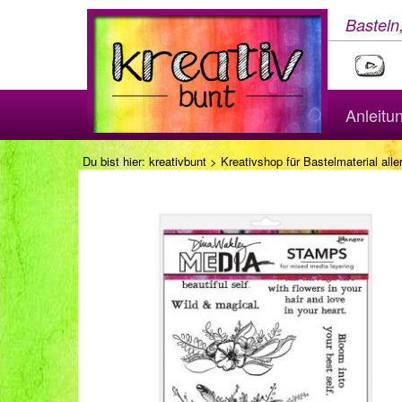
Basteln
Anleitu
Du bist hier:
kreativbunt
>
Kreativshop für Bastelmaterial aller