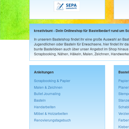
kreativbunt - Dein Onlineshop für Bastelbedarf rund um S
In unserem Bastelshop findet ihr eine große Auswahl an Bast
Jugendlichen oder Basteln für Erwachsene, hier findet ihr d
bunte Bastelideen auch über unser Angebot im Shop hinaus a
Scrapbooking, Nähen, Häkeln, Malen, Zeichnen, Handwerke
Anleitungen
Baste
Scrapbooking & Papier
Papier
Malen & Zeichnen
Planer
Bullet Journaling
Stemp
Basteln
Stanze
Handarbeiten
Schab
Möbel & Holzarbeiten
Verzie
Renovierungstagebuch
Farben
Kleber