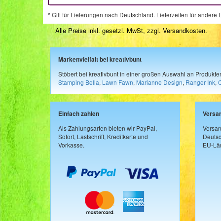
* Gilt für Lieferungen nach Deutschland. Lieferzeiten für ander
Alle Preise inkl. gesetzl. MwSt, zzgl.
Versandkosten
.
Markenvielfalt bei kreativbunt
Stöbert bei kreativbunt in einer großen Auswahl an Produkt
Stamping Bella
,
Lawn Fawn
,
Marianne Design
,
Ranger Ink
,
Einfach zahlen
Versa
Als Zahlungsarten bieten wir PayPal,
Versan
Sofort, Lastschrift, Kreditkarte und
Deutsc
Vorkasse.
EU-Län