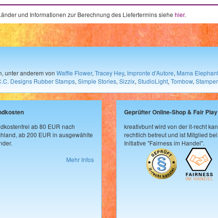
e Länder und Informationen zur Berechnung des Liefertermins siehe
hier
.
en, unter anderem von
Waffle Flower
,
Tracey Hey
,
Impronte d'Autore
,
Mama Elephan
C.C. Designs Rubber Stamps
,
Simple Stories
,
Sizzix
,
StudioLight
,
Tombow
,
Stamper
ndkosten
Geprüfter Online-Shop & Fair Play
dkostenfrei ab 80 EUR nach
kreativbunt wird von der it-recht kan
hland, ab 200 EUR in ausgewählte
rechtlich betreut und ist Mitglied bei
der.
Initiative "Fairness im Handel".
Mehr Infos