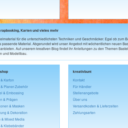
crapbooking, Karten und vieles mehr
elmaterial für die unterschiedlichsten Techniken und Geschmäcker. Egal ob zum Ba
as passende Material. Abgerundet wird unser Angebot mit wöchentlichen neuen Bast
nbieten. Auf unserem kreativen Blog findet ihr Anleitungen zu den Themen Bastel
n und Modellbau.
lshop
kreativbunt
 & Karton
Kontakt
 & Planer-Zubehör
Für Händler
el & Embossing
Stellenangebote
n & Prägen
Über uns
lonen & Masken
Versandkosten & Lieferzeiten
rung & Dekoration
Zahlungsarten
 & Mixed Media
 & Klebebänder