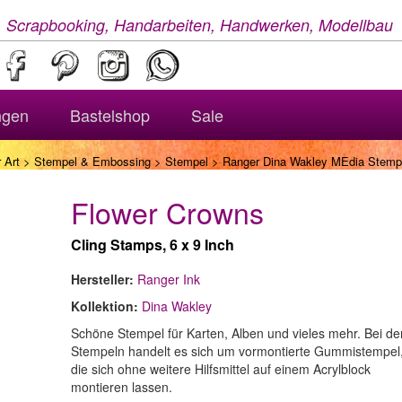
, Scrapbooking, Handarbeiten, Handwerken, Modellbau
ngen
Bastelshop
Sale
 Art
>
Stempel & Embossing
>
Stempel
> Ranger Dina Wakley MEdia Stempe
Flower Crowns
Cling Stamps, 6 x 9 Inch
Hersteller:
Ranger Ink
Kollektion:
Dina Wakley
Schöne Stempel für Karten, Alben und vieles mehr. Bei de
Stempeln handelt es sich um vormontierte Gummistempel
die sich ohne weitere Hilfsmittel auf einem Acrylblock
montieren lassen.