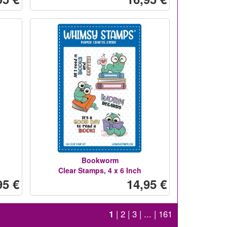
Bookworm
Clear Stamps, 4 x 6 Inch
95 €
14,95 €
1
|
2
|
3
| ... |
161