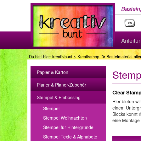
Basteln
Anleitu
Du bist hier:
kreativbunt
>
Kreativshop für Bastelmaterial aller
Stemp
Papier & Karton
Planer & Planer-Zubehör
Clear Stamp
Stempel & Embossing
Hier bieten w
einem Untergr
Stempel
Blocks könnt i
Stempel Weihnachten
eine Montage-
Stempel für Hintergründe
Stempel Texte & Alphabete