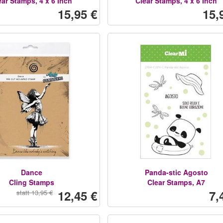
ear Stamps, 4 x 6 Inch
Clear Stamps, 4 x 6 Inch
15,95 €
15,
Dance
Panda-stic Agosto
Cling Stamps
Clear Stamps, A7
12,45 €
7,
statt 13,95 €