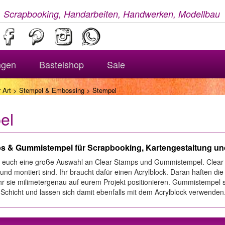
, Scrapbooking, Handarbeiten, Handwerken, Modellbau
ngen
Bastelshop
Sale
 Art
>
Stempel & Embossing
> Stempel
el
s & Gummistempel für Scrapbooking, Kartengestaltung und
ir euch eine große Auswahl an Clear Stamps und Gummistempel. Clear S
und montiert sind. Ihr braucht dafür einen Acrylblock. Daran haften d
hr sie milimetergenau auf eurem Projekt positionieren. Gummistempel si
Schicht und lassen sich damit ebenfalls mit dem Acrylblock verwenden