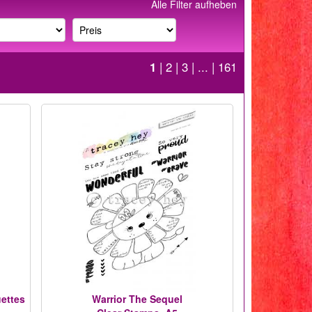
Alle Filter aufheben
1
|
2
|
3
| ... |
161
uettes
Warrior The Sequel