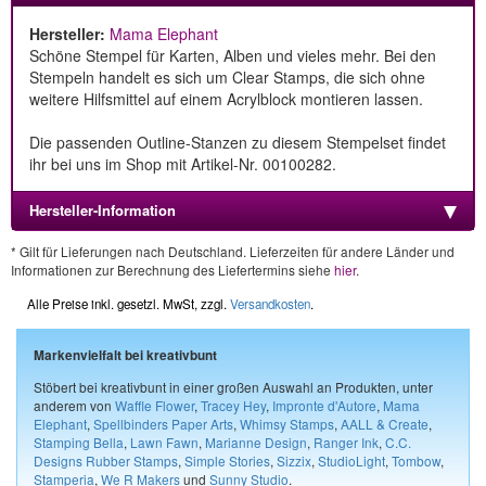
Hersteller:
Mama Elephant
Schöne Stempel für Karten, Alben und vieles mehr. Bei den
Stempeln handelt es sich um Clear Stamps, die sich ohne
weitere Hilfsmittel auf einem Acrylblock montieren lassen.
Die passenden Outline-Stanzen zu diesem Stempelset findet
ihr bei uns im Shop mit Artikel-Nr. 00100282.
Hersteller-Information
* Gilt für Lieferungen nach Deutschland. Lieferzeiten für andere Länder und
Informationen zur Berechnung des Liefertermins siehe
hier
.
Alle Preise inkl. gesetzl. MwSt, zzgl.
Versandkosten
.
Markenvielfalt bei kreativbunt
Stöbert bei kreativbunt in einer großen Auswahl an Produkten, unter
anderem von
Waffle Flower
,
Tracey Hey
,
Impronte d'Autore
,
Mama
Elephant
,
Spellbinders Paper Arts
,
Whimsy Stamps
,
AALL & Create
,
Stamping Bella
,
Lawn Fawn
,
Marianne Design
,
Ranger Ink
,
C.C.
Designs Rubber Stamps
,
Simple Stories
,
Sizzix
,
StudioLight
,
Tombow
,
Stamperia
,
We R Makers
und
Sunny Studio
.