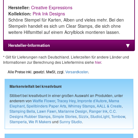
Hersteller:
Creative Expressions
Kollektion:
Pink Ink Designs
Schöne Stempel für Karten, Alben und vieles mehr. Bei den
Stempeln handelt es sich um Clear Stamps, die sich ohne
weitere Hilfsmittel auf einem Acrylblock montieren lassen.
Hersteller-Information
* Gilt für Lieferungen nach Deutschland. Lieferzeiten für andere Länder und
Informationen zur Berechnung des Liefertermins siehe
hier
.
Alle Preise inkl. gesetzl. MwSt, zzgl.
Versandkosten
.
Markenvielfalt bei kreativbunt
Stöbert bei kreativbunt in einer großen Auswahl an Produkten, unter
anderem von
Waffle Flower
,
Tracey Hey
,
Impronte d'Autore
,
Mama
Elephant
,
Spellbinders Paper Arts
,
Whimsy Stamps
,
AALL & Create
,
Stamping Bella
,
Lawn Fawn
,
Marianne Design
,
Ranger Ink
,
C.C.
Designs Rubber Stamps
,
Simple Stories
,
Sizzix
,
StudioLight
,
Tombow
,
Stamperia
,
We R Makers
und
Sunny Studio
.