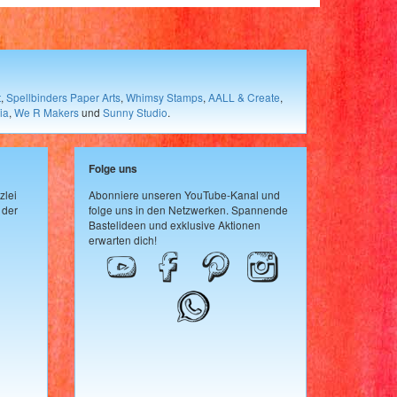
t
,
Spellbinders Paper Arts
,
Whimsy Stamps
,
AALL & Create
,
ia
,
We R Makers
und
Sunny Studio
.
Folge uns
zlei
Abonniere unseren YouTube-Kanal und
 der
folge uns in den Netzwerken. Spannende
Bastelideen und exklusive Aktionen
erwarten dich!