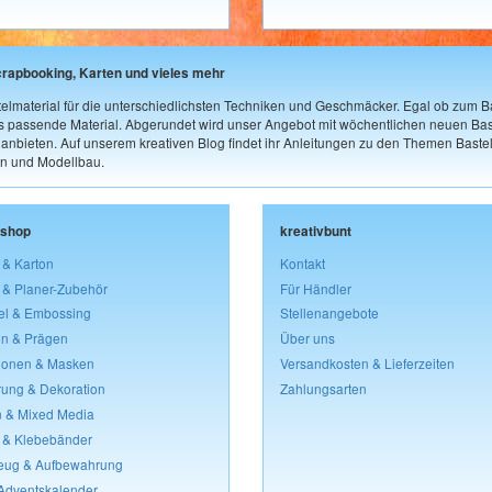
crapbooking, Karten und vieles mehr
elmaterial für die unterschiedlichsten Techniken und Geschmäcker. Egal ob zum Ba
as passende Material. Abgerundet wird unser Angebot mit wöchentlichen neuen Bast
nbieten. Auf unserem kreativen Blog findet ihr Anleitungen zu den Themen Bastel
n und Modellbau.
lshop
kreativbunt
 & Karton
Kontakt
 & Planer-Zubehör
Für Händler
el & Embossing
Stellenangebote
n & Prägen
Über uns
lonen & Masken
Versandkosten & Lieferzeiten
rung & Dekoration
Zahlungsarten
 & Mixed Media
 & Klebebänder
eug & Aufbewahrung
 Adventskalender