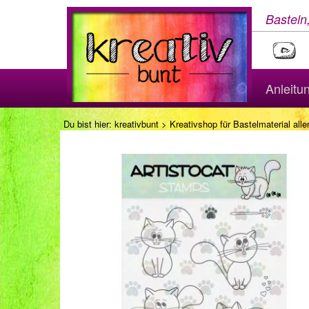
Basteln
Anleitu
Du bist hier:
kreativbunt
>
Kreativshop für Bastelmaterial aller