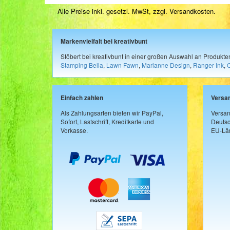
Alle Preise inkl. gesetzl. MwSt, zzgl.
Versandkosten
.
Markenvielfalt bei kreativbunt
Stöbert bei kreativbunt in einer großen Auswahl an Produkt
Stamping Bella
,
Lawn Fawn
,
Marianne Design
,
Ranger Ink
,
Einfach zahlen
Versa
Als Zahlungsarten bieten wir PayPal,
Versan
Sofort, Lastschrift, Kreditkarte und
Deutsc
Vorkasse.
EU-Län