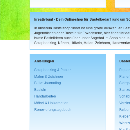
kreativbunt - Dein Onlineshop für Bastelbedarf rund um S
In unserem Bastelshop findet ihr eine große Auswahl an Bast
Jugendlichen oder Basteln für Erwachsene, hier findet ihr d
bunte Bastelideen auch über unser Angebot im Shop hinaus a
Scrapbooking, Nähen, Häkeln, Malen, Zeichnen, Handwerke
Anleitungen
Baste
Scrapbooking & Papier
Papier
Malen & Zeichnen
Planer
Bullet Journaling
Stemp
Basteln
Stanze
Handarbeiten
Schab
Möbel & Holzarbeiten
Verzie
Renovierungstagebuch
Farben
Kleber
Werkz
Kits &