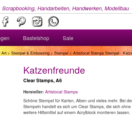
, Scrapbooking, Handarbeiten, Handwerken, Modellbau
ngen
Bastelshop
Sale
 Art
>
Stempel & Embossing
>
Stempel
> Artistocat Stamps Stempel - Katz
Katzenfreunde
Clear Stamps, A6
Hersteller:
Artistocat Stamps
Schöne Stempel für Karten, Alben und vieles mehr. Bei de
Stempeln handelt es sich um Clear Stamps, die sich ohne
weitere Hilfsmittel auf einem Acrylblock montieren lassen.