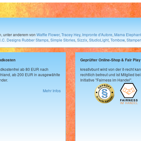
en, unter anderem von
Waffle Flower
,
Tracey Hey
,
Impronte d'Autore
,
Mama Elephan
C.C. Designs Rubber Stamps
,
Simple Stories
,
Sizzix
,
StudioLight
,
Tombow
,
Stamper
ndkosten
Geprüfter Online-Shop & Fair Play
dkostenfrei ab 80 EUR nach
kreativbunt wird von der it-recht kan
hland, ab 200 EUR in ausgewählte
rechtlich betreut und ist Mitglied bei
der.
Initiative "Fairness im Handel".
Mehr Infos