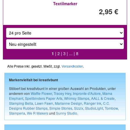
Textilmarker
2,95 €
1
|
2
|
3
| ... |
8
Alle Preise inkl. gesetzl. MwSt, zzgl.
Versandkosten
.
Markenvielfalt bei kreativbunt
Stöbert bei kreativbunt in einer großen Auswahl an Produkten, unter
anderem von
Waffle Flower
,
Tracey Hey
,
Impronte d'Autore
,
Mama
Elephant
,
Spellbinders Paper Arts
,
Whimsy Stamps
,
AALL & Create
,
Stamping Bella
,
Lawn Fawn
,
Marianne Design
,
Ranger Ink
,
C.C.
Designs Rubber Stamps
,
Simple Stories
,
Sizzix
,
StudioLight
,
Tombow
,
Stamperia
,
We R Makers
und
Sunny Studio
.