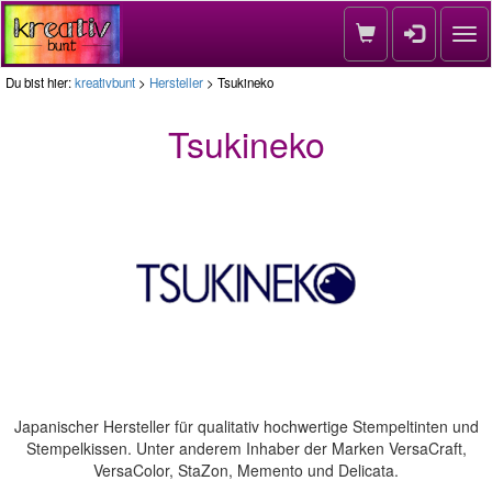
Nav
Du bist hier:
kreativbunt
>
Hersteller
> Tsukineko
Tsukineko
Japanischer Hersteller für qualitativ hochwertige Stempeltinten und
Stempelkissen. Unter anderem Inhaber der Marken VersaCraft,
VersaColor, StaZon, Memento und Delicata.