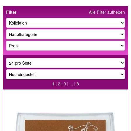
Filter
Alle Filter aufheben
1
|
2
|
3
| ... |
8