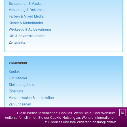
Schablonen & Masken
Verzierung & Dekoration
Farben & Mixed Media
Kleber & Klebebänder
Werkzeug & Aufbewahrung
Kits & Adventskalender
Zeitschriften
kreativbunt
Kontakt
Für Händler
Stellenangebote
Über uns
Versandkosten & Lieferzeiten
Zahlungsarten
Diese Webseite verwendet Cookies. Wenn Sie auf der Webseite
✖
weitersurfen stimmen Sie der Cookie-Nutzung zu.
Weitere Informationen
zu Cookies und Ihre Widerspruchsmöglichkeit
Rechtliches