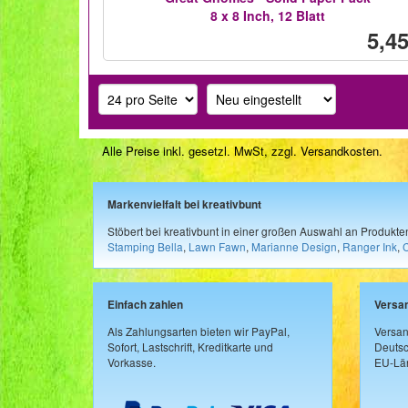
8 x 8 Inch, 12 Blatt
5,45
Alle Preise inkl. gesetzl. MwSt, zzgl.
Versandkosten
.
Markenvielfalt bei kreativbunt
Stöbert bei kreativbunt in einer großen Auswahl an Produkt
Stamping Bella
,
Lawn Fawn
,
Marianne Design
,
Ranger Ink
,
Einfach zahlen
Versa
Als Zahlungsarten bieten wir PayPal,
Versan
Sofort, Lastschrift, Kreditkarte und
Deutsc
Vorkasse.
EU-Län