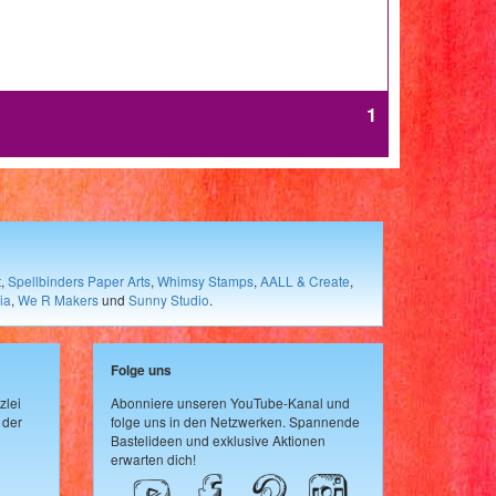
1
t
,
Spellbinders Paper Arts
,
Whimsy Stamps
,
AALL & Create
,
ia
,
We R Makers
und
Sunny Studio
.
Folge uns
zlei
Abonniere unseren YouTube-Kanal und
 der
folge uns in den Netzwerken. Spannende
Bastelideen und exklusive Aktionen
erwarten dich!