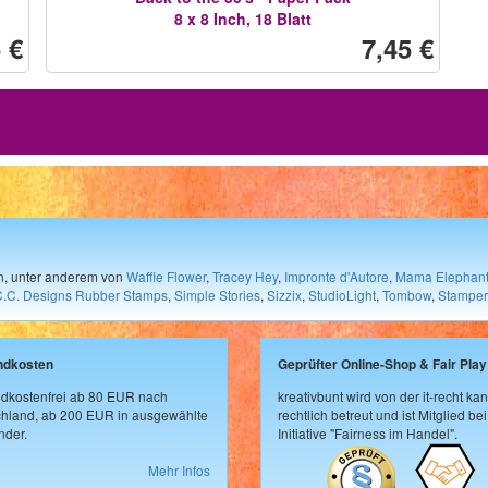
8 x 8 Inch, 18 Blatt
 €
7,45 €
en, unter anderem von
Waffle Flower
,
Tracey Hey
,
Impronte d'Autore
,
Mama Elephan
C.C. Designs Rubber Stamps
,
Simple Stories
,
Sizzix
,
StudioLight
,
Tombow
,
Stamper
ndkosten
Geprüfter Online-Shop & Fair Play
dkostenfrei ab 80 EUR nach
kreativbunt wird von der it-recht kan
hland, ab 200 EUR in ausgewählte
rechtlich betreut und ist Mitglied bei
der.
Initiative "Fairness im Handel".
Mehr Infos