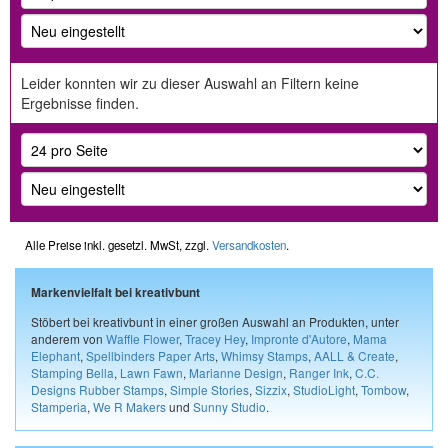
Leider konnten wir zu dieser Auswahl an Filtern keine
Ergebnisse finden.
Alle Preise inkl. gesetzl. MwSt, zzgl.
Versandkosten
.
Markenvielfalt bei kreativbunt
Stöbert bei kreativbunt in einer großen Auswahl an Produkten, unter
anderem von
Waffle Flower
,
Tracey Hey
,
Impronte d'Autore
,
Mama
Elephant
,
Spellbinders Paper Arts
,
Whimsy Stamps
,
AALL & Create
,
Stamping Bella
,
Lawn Fawn
,
Marianne Design
,
Ranger Ink
,
C.C.
Designs Rubber Stamps
,
Simple Stories
,
Sizzix
,
StudioLight
,
Tombow
,
Stamperia
,
We R Makers
und
Sunny Studio
.