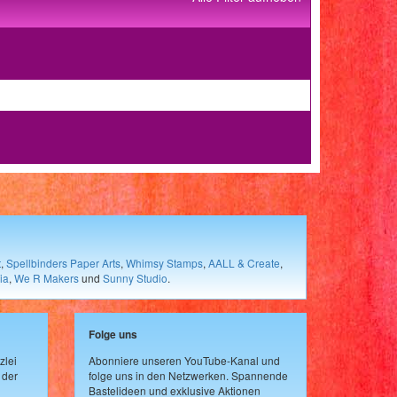
t
,
Spellbinders Paper Arts
,
Whimsy Stamps
,
AALL & Create
,
ia
,
We R Makers
und
Sunny Studio
.
Folge uns
zlei
Abonniere unseren YouTube-Kanal und
 der
folge uns in den Netzwerken. Spannende
Bastelideen und exklusive Aktionen