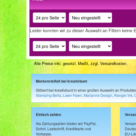
Leider konnten wir zu dieser Auswahl an Filtern keine 
Alle Preise inkl. gesetzl. MwSt, zzgl.
Versandkosten
.
Markenvielfalt bei kreativbunt
Stöbert bei kreativbunt in einer großen Auswahl an Produkt
Stamping Bella
,
Lawn Fawn
,
Marianne Design
,
Ranger Ink
,
Einfach zahlen
Versa
Als Zahlungsarten bieten wir PayPal,
Versan
Sofort, Lastschrift, Kreditkarte und
Deutsc
Vorkasse.
EU-Län