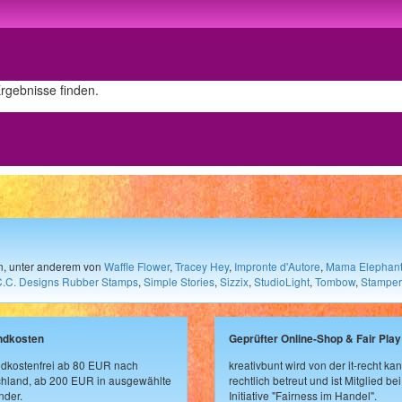
Ergebnisse finden.
en, unter anderem von
Waffle Flower
,
Tracey Hey
,
Impronte d'Autore
,
Mama Elephan
C.C. Designs Rubber Stamps
,
Simple Stories
,
Sizzix
,
StudioLight
,
Tombow
,
Stamper
ndkosten
Geprüfter Online-Shop & Fair Play
dkostenfrei ab 80 EUR nach
kreativbunt wird von der it-recht kan
hland, ab 200 EUR in ausgewählte
rechtlich betreut und ist Mitglied bei
der.
Initiative "Fairness im Handel".