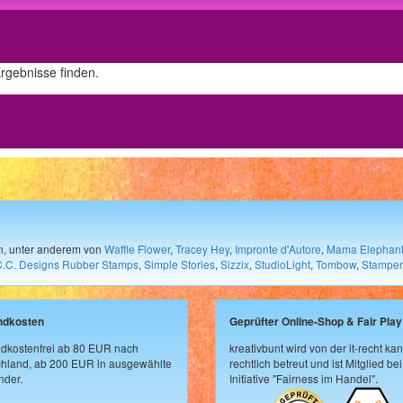
Ergebnisse finden.
en, unter anderem von
Waffle Flower
,
Tracey Hey
,
Impronte d'Autore
,
Mama Elephan
C.C. Designs Rubber Stamps
,
Simple Stories
,
Sizzix
,
StudioLight
,
Tombow
,
Stamper
ndkosten
Geprüfter Online-Shop & Fair Play
dkostenfrei ab 80 EUR nach
kreativbunt wird von der it-recht kan
hland, ab 200 EUR in ausgewählte
rechtlich betreut und ist Mitglied bei
der.
Initiative "Fairness im Handel".