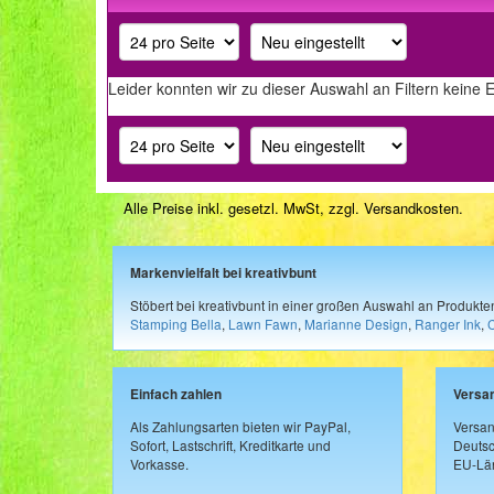
Leider konnten wir zu dieser Auswahl an Filtern keine 
Alle Preise inkl. gesetzl. MwSt, zzgl.
Versandkosten
.
Markenvielfalt bei kreativbunt
Stöbert bei kreativbunt in einer großen Auswahl an Produkt
Stamping Bella
,
Lawn Fawn
,
Marianne Design
,
Ranger Ink
,
Einfach zahlen
Versa
Als Zahlungsarten bieten wir PayPal,
Versan
Sofort, Lastschrift, Kreditkarte und
Deutsc
Vorkasse.
EU-Län