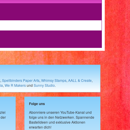
t
,
Spellbinders Paper Arts
,
Whimsy Stamps
,
AALL & Create
,
ia
,
We R Makers
und
Sunny Studio
.
Folge uns
zlei
Abonniere unseren YouTube-Kanal und
 der
folge uns in den Netzwerken. Spannende
Bastelideen und exklusive Aktionen
erwarten dich!