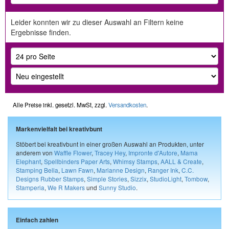
Leider konnten wir zu dieser Auswahl an Filtern keine
Ergebnisse finden.
Alle Preise inkl. gesetzl. MwSt, zzgl.
Versandkosten
.
Markenvielfalt bei kreativbunt
Stöbert bei kreativbunt in einer großen Auswahl an Produkten, unter
anderem von
Waffle Flower
,
Tracey Hey
,
Impronte d'Autore
,
Mama
Elephant
,
Spellbinders Paper Arts
,
Whimsy Stamps
,
AALL & Create
,
Stamping Bella
,
Lawn Fawn
,
Marianne Design
,
Ranger Ink
,
C.C.
Designs Rubber Stamps
,
Simple Stories
,
Sizzix
,
StudioLight
,
Tombow
,
Stamperia
,
We R Makers
und
Sunny Studio
.
Einfach zahlen