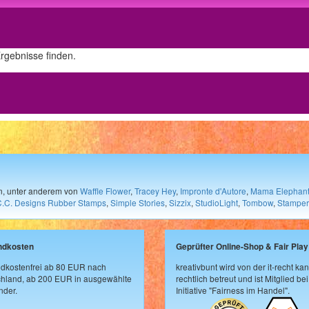
Ergebnisse finden.
en, unter anderem von
Waffle Flower
,
Tracey Hey
,
Impronte d'Autore
,
Mama Elephan
C.C. Designs Rubber Stamps
,
Simple Stories
,
Sizzix
,
StudioLight
,
Tombow
,
Stamper
ndkosten
Geprüfter Online-Shop & Fair Play
dkostenfrei ab 80 EUR nach
kreativbunt wird von der it-recht kan
hland, ab 200 EUR in ausgewählte
rechtlich betreut und ist Mitglied bei
der.
Initiative "Fairness im Handel".