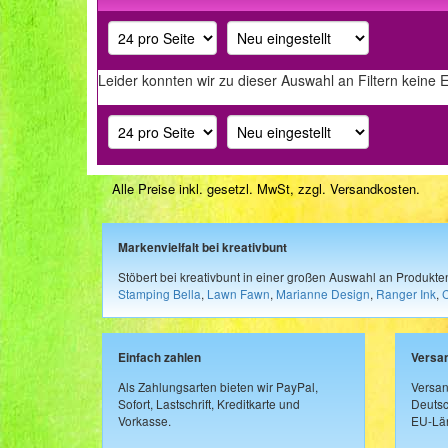
Leider konnten wir zu dieser Auswahl an Filtern keine 
Alle Preise inkl. gesetzl. MwSt, zzgl.
Versandkosten
.
Markenvielfalt bei kreativbunt
Stöbert bei kreativbunt in einer großen Auswahl an Produkt
Stamping Bella
,
Lawn Fawn
,
Marianne Design
,
Ranger Ink
,
Einfach zahlen
Versa
Als Zahlungsarten bieten wir PayPal,
Versan
Sofort, Lastschrift, Kreditkarte und
Deutsc
Vorkasse.
EU-Län