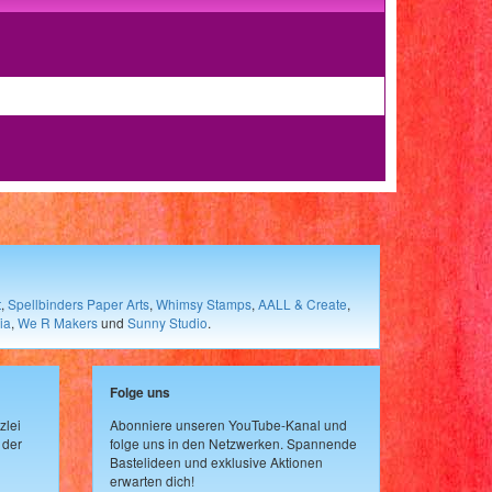
t
,
Spellbinders Paper Arts
,
Whimsy Stamps
,
AALL & Create
,
ia
,
We R Makers
und
Sunny Studio
.
Folge uns
zlei
Abonniere unseren YouTube-Kanal und
 der
folge uns in den Netzwerken. Spannende
Bastelideen und exklusive Aktionen
erwarten dich!