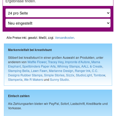
Ergebnisse finden.
Alle Preise inkl. gesetzl. MwSt, zzgl.
Versandkosten
.
Markenvielfalt bei kreativbunt
Stöbert bei kreativbunt in einer großen Auswahl an Produkten, unter
anderem von
Waffle Flower
,
Tracey Hey
,
Impronte d'Autore
,
Mama
Elephant
,
Spellbinders Paper Arts
,
Whimsy Stamps
,
AALL & Create
,
Stamping Bella
,
Lawn Fawn
,
Marianne Design
,
Ranger Ink
,
C.C.
Designs Rubber Stamps
,
Simple Stories
,
Sizzix
,
StudioLight
,
Tombow
,
Stamperia
,
We R Makers
und
Sunny Studio
.
Einfach zahlen
Als Zahlungsarten bieten wir PayPal, Sofort, Lastschrift, Kreditkarte und
Vorkasse.