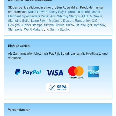
Stöbert bei kreativbunt in einer großen Auswahl an Produkten, unter
anderem von
Waffle Flower
,
Tracey Hey
,
Impronte d'Autore
,
Mama
Elephant
,
Spellbinders Paper Arts
,
Whimsy Stamps
,
AALL & Create
,
Stamping Bella
,
Lawn Fawn
,
Marianne Design
,
Ranger Ink
,
C.C.
Designs Rubber Stamps
,
Simple Stories
,
Sizzix
,
StudioLight
,
Tombow
,
Stamperia
,
We R Makers
und
Sunny Studio
.
Einfach zahlen
Als Zahlungsarten bieten wir PayPal, Sofort, Lastschrift, Kreditkarte und
Vorkasse.
Versandkosten