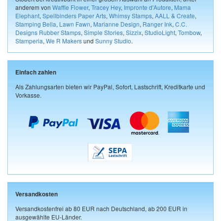
anderem von
Waffle Flower
,
Tracey Hey
,
Impronte d'Autore
,
Mama
Elephant
,
Spellbinders Paper Arts
,
Whimsy Stamps
,
AALL & Create
,
Stamping Bella
,
Lawn Fawn
,
Marianne Design
,
Ranger Ink
,
C.C.
Designs Rubber Stamps
,
Simple Stories
,
Sizzix
,
StudioLight
,
Tombow
,
Stamperia
,
We R Makers
und
Sunny Studio
.
Einfach zahlen
Als Zahlungsarten bieten wir PayPal, Sofort, Lastschrift, Kreditkarte und
Vorkasse.
Versandkosten
Versandkostenfrei ab 80 EUR nach Deutschland, ab 200 EUR in
ausgewählte EU-Länder.