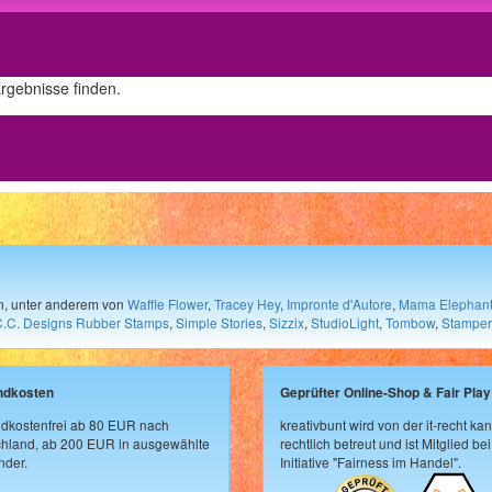
Ergebnisse finden.
en, unter anderem von
Waffle Flower
,
Tracey Hey
,
Impronte d'Autore
,
Mama Elephan
C.C. Designs Rubber Stamps
,
Simple Stories
,
Sizzix
,
StudioLight
,
Tombow
,
Stamper
ndkosten
Geprüfter Online-Shop & Fair Play
dkostenfrei ab 80 EUR nach
kreativbunt wird von der it-recht kan
hland, ab 200 EUR in ausgewählte
rechtlich betreut und ist Mitglied bei
der.
Initiative "Fairness im Handel".