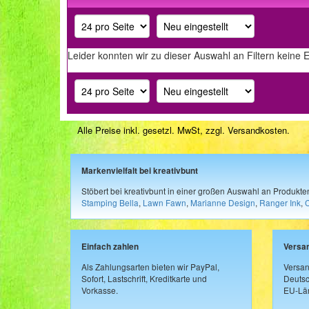
Leider konnten wir zu dieser Auswahl an Filtern keine 
Alle Preise inkl. gesetzl. MwSt, zzgl.
Versandkosten
.
Markenvielfalt bei kreativbunt
Stöbert bei kreativbunt in einer großen Auswahl an Produkt
Stamping Bella
,
Lawn Fawn
,
Marianne Design
,
Ranger Ink
,
Einfach zahlen
Versa
Als Zahlungsarten bieten wir PayPal,
Versan
Sofort, Lastschrift, Kreditkarte und
Deutsc
Vorkasse.
EU-Län