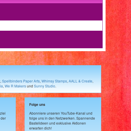
t
,
Spellbinders Paper Arts
,
Whimsy Stamps
,
AALL & Create
,
ia
,
We R Makers
und
Sunny Studio
.
Folge uns
zlei
Abonniere unseren YouTube-Kanal und
 der
folge uns in den Netzwerken. Spannende
Bastelideen und exklusive Aktionen
erwarten dich!