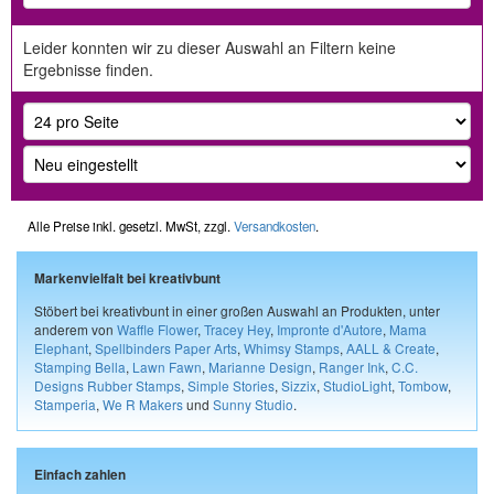
Leider konnten wir zu dieser Auswahl an Filtern keine
Ergebnisse finden.
Alle Preise inkl. gesetzl. MwSt, zzgl.
Versandkosten
.
Markenvielfalt bei kreativbunt
Stöbert bei kreativbunt in einer großen Auswahl an Produkten, unter
anderem von
Waffle Flower
,
Tracey Hey
,
Impronte d'Autore
,
Mama
Elephant
,
Spellbinders Paper Arts
,
Whimsy Stamps
,
AALL & Create
,
Stamping Bella
,
Lawn Fawn
,
Marianne Design
,
Ranger Ink
,
C.C.
Designs Rubber Stamps
,
Simple Stories
,
Sizzix
,
StudioLight
,
Tombow
,
Stamperia
,
We R Makers
und
Sunny Studio
.
Einfach zahlen