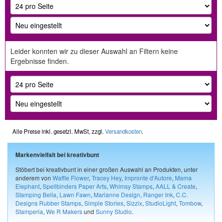
Leider konnten wir zu dieser Auswahl an Filtern keine
Ergebnisse finden.
Alle Preise inkl. gesetzl. MwSt, zzgl.
Versandkosten
.
Markenvielfalt bei kreativbunt
Stöbert bei kreativbunt in einer großen Auswahl an Produkten, unter
anderem von
Waffle Flower
,
Tracey Hey
,
Impronte d'Autore
,
Mama
Elephant
,
Spellbinders Paper Arts
,
Whimsy Stamps
,
AALL & Create
,
Stamping Bella
,
Lawn Fawn
,
Marianne Design
,
Ranger Ink
,
C.C.
Designs Rubber Stamps
,
Simple Stories
,
Sizzix
,
StudioLight
,
Tombow
,
Stamperia
,
We R Makers
und
Sunny Studio
.