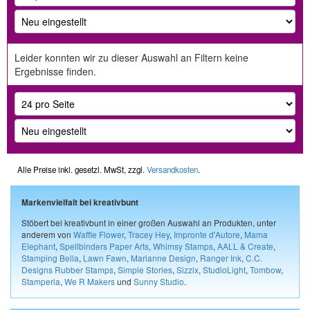
Leider konnten wir zu dieser Auswahl an Filtern keine
Ergebnisse finden.
Alle Preise inkl. gesetzl. MwSt, zzgl.
Versandkosten
.
Markenvielfalt bei kreativbunt
Stöbert bei kreativbunt in einer großen Auswahl an Produkten, unter
anderem von
Waffle Flower
,
Tracey Hey
,
Impronte d'Autore
,
Mama
Elephant
,
Spellbinders Paper Arts
,
Whimsy Stamps
,
AALL & Create
,
Stamping Bella
,
Lawn Fawn
,
Marianne Design
,
Ranger Ink
,
C.C.
Designs Rubber Stamps
,
Simple Stories
,
Sizzix
,
StudioLight
,
Tombow
,
Stamperia
,
We R Makers
und
Sunny Studio
.