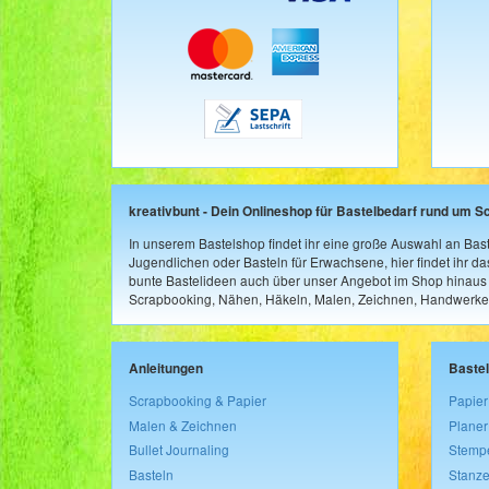
kreativbunt - Dein Onlineshop für Bastelbedarf rund um S
In unserem Bastelshop findet ihr eine große Auswahl an Bast
Jugendlichen oder Basteln für Erwachsene, hier findet ihr d
bunte Bastelideen auch über unser Angebot im Shop hinaus a
Scrapbooking, Nähen, Häkeln, Malen, Zeichnen, Handwerke
Anleitungen
Baste
Scrapbooking & Papier
Papier
Malen & Zeichnen
Planer
Bullet Journaling
Stemp
Basteln
Stanze