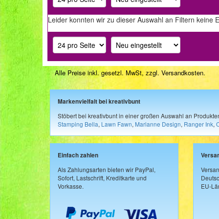
Leider konnten wir zu dieser Auswahl an Filtern keine 
Alle Preise inkl. gesetzl. MwSt, zzgl.
Versandkosten
.
Markenvielfalt bei kreativbunt
Stöbert bei kreativbunt in einer großen Auswahl an Produkt
Stamping Bella
,
Lawn Fawn
,
Marianne Design
,
Ranger Ink
,
Einfach zahlen
Versa
Als Zahlungsarten bieten wir PayPal,
Versan
Sofort, Lastschrift, Kreditkarte und
Deutsc
Vorkasse.
EU-Län