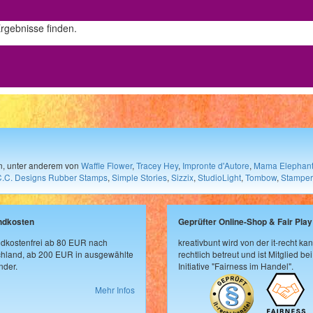
Ergebnisse finden.
en, unter anderem von
Waffle Flower
,
Tracey Hey
,
Impronte d'Autore
,
Mama Elephan
C.C. Designs Rubber Stamps
,
Simple Stories
,
Sizzix
,
StudioLight
,
Tombow
,
Stamper
ndkosten
Geprüfter Online-Shop & Fair Play
dkostenfrei ab 80 EUR nach
kreativbunt wird von der it-recht kan
hland, ab 200 EUR in ausgewählte
rechtlich betreut und ist Mitglied bei
der.
Initiative "Fairness im Handel".
Mehr Infos