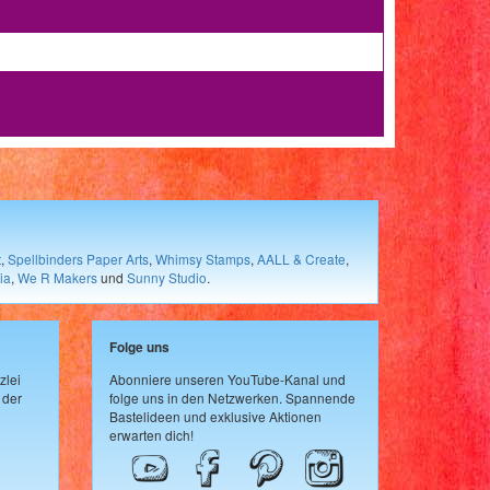
t
,
Spellbinders Paper Arts
,
Whimsy Stamps
,
AALL & Create
,
ia
,
We R Makers
und
Sunny Studio
.
Folge uns
zlei
Abonniere unseren YouTube-Kanal und
 der
folge uns in den Netzwerken. Spannende
Bastelideen und exklusive Aktionen
erwarten dich!