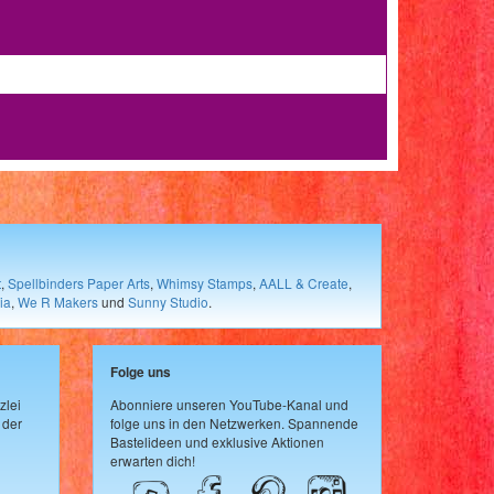
t
,
Spellbinders Paper Arts
,
Whimsy Stamps
,
AALL & Create
,
ia
,
We R Makers
und
Sunny Studio
.
Folge uns
zlei
Abonniere unseren YouTube-Kanal und
 der
folge uns in den Netzwerken. Spannende
Bastelideen und exklusive Aktionen
erwarten dich!