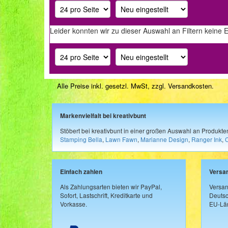
Leider konnten wir zu dieser Auswahl an Filtern keine 
Alle Preise inkl. gesetzl. MwSt, zzgl.
Versandkosten
.
Markenvielfalt bei kreativbunt
Stöbert bei kreativbunt in einer großen Auswahl an Produkt
Stamping Bella
,
Lawn Fawn
,
Marianne Design
,
Ranger Ink
,
Einfach zahlen
Versa
Als Zahlungsarten bieten wir PayPal,
Versan
Sofort, Lastschrift, Kreditkarte und
Deutsc
Vorkasse.
EU-Län