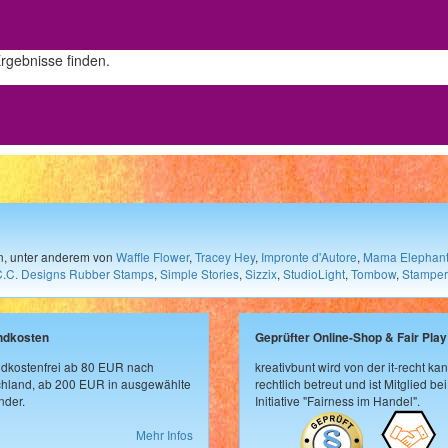
Ergebnisse finden.
en, unter anderem von
Waffle Flower
,
Tracey Hey
,
Impronte d'Autore
,
Mama Elephan
C.C. Designs Rubber Stamps
,
Simple Stories
,
Sizzix
,
StudioLight
,
Tombow
,
Stamper
ndkosten
Geprüfter Online-Shop & Fair Play
dkostenfrei ab 80 EUR nach
kreativbunt wird von der it-recht kan
hland, ab 200 EUR in ausgewählte
rechtlich betreut und ist Mitglied bei
der.
Initiative "Fairness im Handel".
Mehr Infos