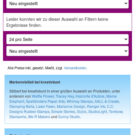
Leider konnten wir zu dieser Auswahl an Filtern keine
Ergebnisse finden.
Alle Preise inkl. gesetzl. MwSt, zzgl.
Versandkosten
.
Markenvielfalt bei kreativbunt
Stöbert bei kreativbunt in einer großen Auswahl an Produkten, unter
anderem von
Waffle Flower
,
Tracey Hey
,
Impronte d'Autore
,
Mama
Elephant
,
Spellbinders Paper Arts
,
Whimsy Stamps
,
AALL & Create
,
Stamping Bella
,
Lawn Fawn
,
Marianne Design
,
Ranger Ink
,
C.C.
Designs Rubber Stamps
,
Simple Stories
,
Sizzix
,
StudioLight
,
Tombow
,
Stamperia
,
We R Makers
und
Sunny Studio
.