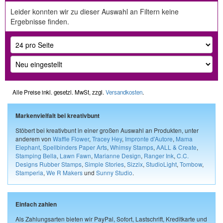
Leider konnten wir zu dieser Auswahl an Filtern keine
Ergebnisse finden.
Alle Preise inkl. gesetzl. MwSt, zzgl.
Versandkosten
.
Markenvielfalt bei kreativbunt
Stöbert bei kreativbunt in einer großen Auswahl an Produkten, unter
anderem von
Waffle Flower
,
Tracey Hey
,
Impronte d'Autore
,
Mama
Elephant
,
Spellbinders Paper Arts
,
Whimsy Stamps
,
AALL & Create
,
Stamping Bella
,
Lawn Fawn
,
Marianne Design
,
Ranger Ink
,
C.C.
Designs Rubber Stamps
,
Simple Stories
,
Sizzix
,
StudioLight
,
Tombow
,
Stamperia
,
We R Makers
und
Sunny Studio
.
Einfach zahlen
Als Zahlungsarten bieten wir PayPal, Sofort, Lastschrift, Kreditkarte und