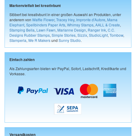
Markenvielfalt bei kreativbunt
Stöbert bei kreativbunt in einer großen Auswahl an Produkten, unter
anderem von
Waffle Flower
,
Tracey Hey
,
Impronte d'Autore
,
Mama
Elephant
,
Spellbinders Paper Arts
,
Whimsy Stamps
,
AALL & Create
,
Stamping Bella
,
Lawn Fawn
,
Marianne Design
,
Ranger Ink
,
C.C.
Designs Rubber Stamps
,
Simple Stories
,
Sizzix
,
StudioLight
,
Tombow
,
Stamperia
,
We R Makers
und
Sunny Studio
.
Einfach zahlen
Als Zahlungsarten bieten wir PayPal, Sofort, Lastschrift, Kreditkarte und
Vorkasse.
Versandkosten