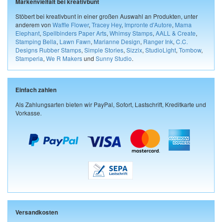
Markenvielfalt bei kreativbunt
Stöbert bei kreativbunt in einer großen Auswahl an Produkten, unter
anderem von
Waffle Flower
,
Tracey Hey
,
Impronte d'Autore
,
Mama
Elephant
,
Spellbinders Paper Arts
,
Whimsy Stamps
,
AALL & Create
,
Stamping Bella
,
Lawn Fawn
,
Marianne Design
,
Ranger Ink
,
C.C.
Designs Rubber Stamps
,
Simple Stories
,
Sizzix
,
StudioLight
,
Tombow
,
Stamperia
,
We R Makers
und
Sunny Studio
.
Einfach zahlen
Als Zahlungsarten bieten wir PayPal, Sofort, Lastschrift, Kreditkarte und
Vorkasse.
Versandkosten