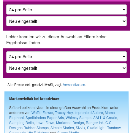
Leider konnten wir zu dieser Auswahl an Filtern keine
Ergebnisse finden.
Alle Preise inkl. gesetzl. MwSt, zzgl.
Versandkosten
.
Markenvielfalt bei kreativbunt
Stöbert bei kreativbunt in einer großen Auswahl an Produkten, unter
anderem von
Waffle Flower
,
Tracey Hey
,
Impronte d'Autore
,
Mama
Elephant
,
Spellbinders Paper Arts
,
Whimsy Stamps
,
AALL & Create
,
Stamping Bella
,
Lawn Fawn
,
Marianne Design
,
Ranger Ink
,
C.C.
Designs Rubber Stamps
,
Simple Stories
,
Sizzix
,
StudioLight
,
Tombow
,
Stamperia
,
We R Makers
und
Sunny Studio
.