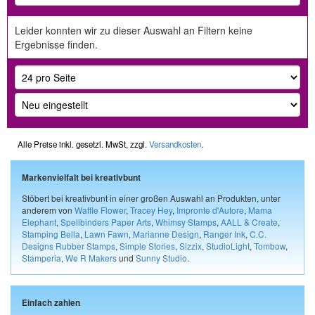
Leider konnten wir zu dieser Auswahl an Filtern keine
Ergebnisse finden.
Alle Preise inkl. gesetzl. MwSt, zzgl.
Versandkosten
.
Markenvielfalt bei kreativbunt
Stöbert bei kreativbunt in einer großen Auswahl an Produkten, unter
anderem von
Waffle Flower
,
Tracey Hey
,
Impronte d'Autore
,
Mama
Elephant
,
Spellbinders Paper Arts
,
Whimsy Stamps
,
AALL & Create
,
Stamping Bella
,
Lawn Fawn
,
Marianne Design
,
Ranger Ink
,
C.C.
Designs Rubber Stamps
,
Simple Stories
,
Sizzix
,
StudioLight
,
Tombow
,
Stamperia
,
We R Makers
und
Sunny Studio
.
Einfach zahlen