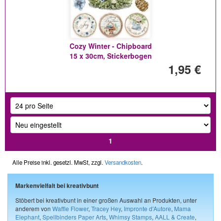
Cozy Winter - Chipboard
15 x 30cm, Stickerbogen
1,95 €
1
Alle Preise inkl. gesetzl. MwSt, zzgl.
Versandkosten
.
Markenvielfalt bei kreativbunt
Stöbert bei kreativbunt in einer großen Auswahl an Produkten, unter
anderem von
Waffle Flower
,
Tracey Hey
,
Impronte d'Autore
,
Mama
Elephant
,
Spellbinders Paper Arts
,
Whimsy Stamps
,
AALL & Create
,