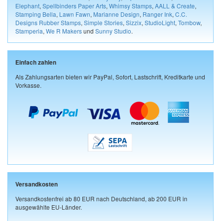
Elephant
,
Spellbinders Paper Arts
,
Whimsy Stamps
,
AALL & Create
,
Stamping Bella
,
Lawn Fawn
,
Marianne Design
,
Ranger Ink
,
C.C.
Designs Rubber Stamps
,
Simple Stories
,
Sizzix
,
StudioLight
,
Tombow
,
Stamperia
,
We R Makers
und
Sunny Studio
.
Einfach zahlen
Als Zahlungsarten bieten wir PayPal, Sofort, Lastschrift, Kreditkarte und
Vorkasse.
Versandkosten
Versandkostenfrei ab 80 EUR nach Deutschland, ab 200 EUR in
ausgewählte EU-Länder.