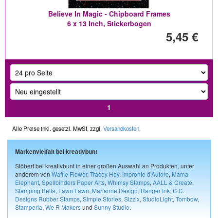
Believe In Magic - Chipboard Frames
6 x 13 Inch, Stickerbogen
5,45 €
1
Alle Preise inkl. gesetzl. MwSt, zzgl.
Versandkosten
.
Markenvielfalt bei kreativbunt
Stöbert bei kreativbunt in einer großen Auswahl an Produkten, unter
anderem von
Waffle Flower
,
Tracey Hey
,
Impronte d'Autore
,
Mama
Elephant
,
Spellbinders Paper Arts
,
Whimsy Stamps
,
AALL & Create
,
Stamping Bella
,
Lawn Fawn
,
Marianne Design
,
Ranger Ink
,
C.C.
Designs Rubber Stamps
,
Simple Stories
,
Sizzix
,
StudioLight
,
Tombow
,
Stamperia
,
We R Makers
und
Sunny Studio
.