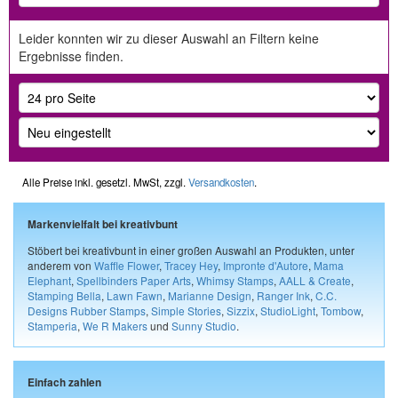
Leider konnten wir zu dieser Auswahl an Filtern keine
Ergebnisse finden.
Alle Preise inkl. gesetzl. MwSt, zzgl.
Versandkosten
.
Markenvielfalt bei kreativbunt
Stöbert bei kreativbunt in einer großen Auswahl an Produkten, unter
anderem von
Waffle Flower
,
Tracey Hey
,
Impronte d'Autore
,
Mama
Elephant
,
Spellbinders Paper Arts
,
Whimsy Stamps
,
AALL & Create
,
Stamping Bella
,
Lawn Fawn
,
Marianne Design
,
Ranger Ink
,
C.C.
Designs Rubber Stamps
,
Simple Stories
,
Sizzix
,
StudioLight
,
Tombow
,
Stamperia
,
We R Makers
und
Sunny Studio
.
Einfach zahlen