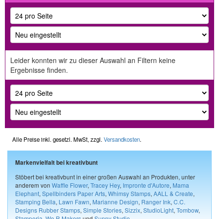
Leider konnten wir zu dieser Auswahl an Filtern keine
Ergebnisse finden.
Alle Preise inkl. gesetzl. MwSt, zzgl.
Versandkosten
.
Markenvielfalt bei kreativbunt
Stöbert bei kreativbunt in einer großen Auswahl an Produkten, unter
anderem von
Waffle Flower
,
Tracey Hey
,
Impronte d'Autore
,
Mama
Elephant
,
Spellbinders Paper Arts
,
Whimsy Stamps
,
AALL & Create
,
Stamping Bella
,
Lawn Fawn
,
Marianne Design
,
Ranger Ink
,
C.C.
Designs Rubber Stamps
,
Simple Stories
,
Sizzix
,
StudioLight
,
Tombow
,
Stamperia
,
We R Makers
und
Sunny Studio
.