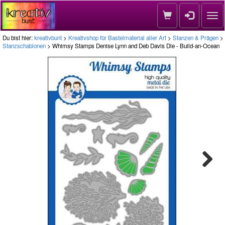
Nav
Du bist hier:
kreativbunt
>
Kreativshop für Bastelmaterial aller Art
>
Stanzen & Prägen
>
Stanzschablonen
> Whimsy Stamps Denise Lynn and Deb Davis Die - Build-an-Ocean
Next