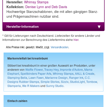
Hersteller:
Whimsy Stamps
Kollektion:
Denise Lynn and Deb Davis
Hochwertige Stanzschablonen, die mit allen gängigen Stanz-
und Prägemaschinen nutzbar sind.
Hersteller-Information
* Gilt für Lieferungen nach Deutschland. Lieferzeiten für andere Länder und
Informationen zur Berechnung des Liefertermins siehe
hier
.
Alle Preise inkl. gesetzl. MwSt, zzgl.
Versandkosten
.
Markenvielfalt bei kreativbunt
Stöbert bei kreativbunt in einer großen Auswahl an Produkten, unter
anderem von
Waffle Flower
,
Tracey Hey
,
Impronte d'Autore
,
Mama
Elephant
,
Spellbinders Paper Arts
,
Whimsy Stamps
,
AALL & Create
,
Stamping Bella
,
Lawn Fawn
,
Marianne Design
,
Ranger Ink
,
C.C.
Designs Rubber Stamps
,
Simple Stories
,
Sizzix
,
StudioLight
,
Tombow
,
Stamperia
,
We R Makers
und
Sunny Studio
.
Einfach zahlen