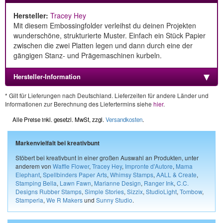
Hersteller:
Tracey Hey
Mit diesem Embossingfolder verleihst du deinen Projekten
wunderschöne, strukturierte Muster. Einfach ein Stück Papier
zwischen die zwei Platten legen und dann durch eine der
gängigen Stanz- und Prägemaschinen kurbeln.
Hersteller-Information
* Gilt für Lieferungen nach Deutschland. Lieferzeiten für andere Länder und
Informationen zur Berechnung des Liefertermins siehe
hier
.
Alle Preise inkl. gesetzl. MwSt, zzgl.
Versandkosten
.
Markenvielfalt bei kreativbunt
Stöbert bei kreativbunt in einer großen Auswahl an Produkten, unter
anderem von
Waffle Flower
,
Tracey Hey
,
Impronte d'Autore
,
Mama
Elephant
,
Spellbinders Paper Arts
,
Whimsy Stamps
,
AALL & Create
,
Stamping Bella
,
Lawn Fawn
,
Marianne Design
,
Ranger Ink
,
C.C.
Designs Rubber Stamps
,
Simple Stories
,
Sizzix
,
StudioLight
,
Tombow
,
Stamperia
,
We R Makers
und
Sunny Studio
.