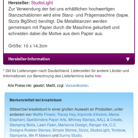
Hersteller:
StudioLight
Zur Verwendung der bei uns erhältlichen hochwertigen
Stanzschablonen wird eine Stanz- und Prägemaschine (bspw.
Sizzix BigShot) benötigt. Die Metallstanzen werden
gemeinsam mit Papier durch die Maschine gekurbelt und
schneiden dabei die Motive aus dem Papier aus.
Größe: 10 x 14,3cm
Hersteller-Information
* Gilt für Lieferungen nach Deutschland. Lieferzeiten für andere Länder und
Informationen zur Berechnung des Liefertermins siehe
hier
.
Alle Preise inkl. gesetzl. MwSt, zzgl.
Versandkosten
.
Markenvielfalt bei kreativbunt
Stöbert bei kreativbunt in einer großen Auswahl an Produkten, unter
anderem von
Waffle Flower
,
Tracey Hey
,
Impronte d'Autore
,
Mama
Elephant
,
Spellbinders Paper Arts
,
Whimsy Stamps
,
AALL & Create
,
Stamping Bella
,
Lawn Fawn
,
Marianne Design
,
Ranger Ink
,
C.C.
Designs Rubber Stamps
,
Simple Stories
,
Sizzix
,
StudioLight
,
Tombow
,
Stamperia
,
We R Makers
und
Sunny Studio
.