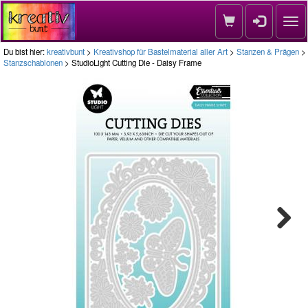
Nav
Du bist hier:
kreativbunt
>
Kreativshop für Bastelmaterial aller Art
>
Stanzen & Prägen
>
Stanzschablonen
> StudioLight Cutting Die - Daisy Frame
Next