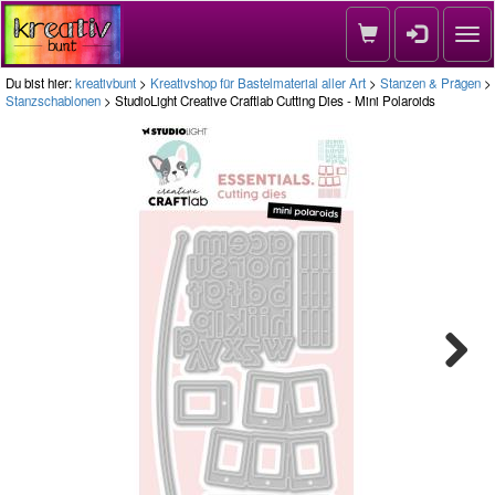
Nav
Du bist hier:
kreativbunt
>
Kreativshop für Bastelmaterial aller Art
>
Stanzen & Prägen
>
Stanzschablonen
> StudioLight Creative Craftlab Cutting Dies - Mini Polaroids
Next