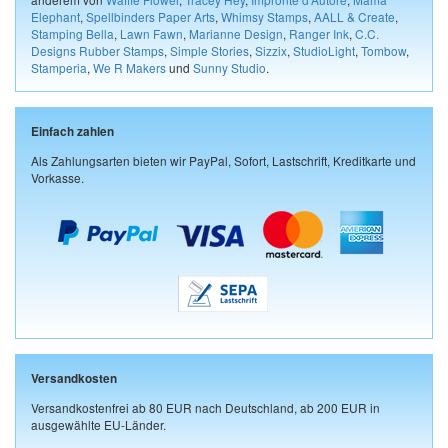
Elephant
,
Spellbinders Paper Arts
,
Whimsy Stamps
,
AALL & Create
,
Stamping Bella
,
Lawn Fawn
,
Marianne Design
,
Ranger Ink
,
C.C.
Designs Rubber Stamps
,
Simple Stories
,
Sizzix
,
StudioLight
,
Tombow
,
Stamperia
,
We R Makers
und
Sunny Studio
.
Einfach zahlen
Als Zahlungsarten bieten wir PayPal, Sofort, Lastschrift, Kreditkarte und
Vorkasse.
Versandkosten
Versandkostenfrei ab 80 EUR nach Deutschland, ab 200 EUR in
ausgewählte EU-Länder.