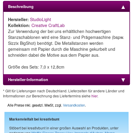
Beschreibung
Hersteller:
StudioLight
Kollektion:
Creative CraftLab
Zur Verwendung der bei uns erhältlichen hochwertigen
Stanzschablonen wird eine Stanz- und Prägemaschine (bspw.
Sizzix BigShot) benötigt. Die Metallstanzen werden
gemeinsam mit Papier durch die Maschine gekurbelt und
schneiden dabei die Motive aus dem Papier aus.
Größe des Sets: 7,0 x 12,8cm
Hersteller-Information
* Gilt für Lieferungen nach Deutschland. Lieferzeiten für andere Länder und
Informationen zur Berechnung des Liefertermins siehe
hier
.
Alle Preise inkl. gesetzl. MwSt, zzgl.
Versandkosten
.
Markenvielfalt bei kreativbunt
Stöbert bei kreativbunt in einer großen Auswahl an Produkten, unter
anderem von
Waffle Flower
,
Tracey Hey
,
Impronte d'Autore
,
Mama