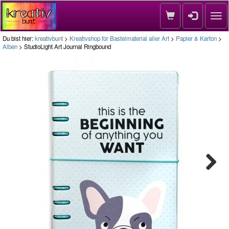
Nav
Du bist hier:
kreativbunt
>
Kreativshop für Bastelmaterial aller Art
>
Papier & Karton
>
Alben
> StudioLight Art Journal Ringbound
Next