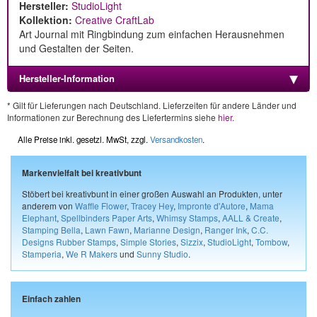
Hersteller:
StudioLight
Kollektion:
Creative CraftLab
Art Journal mit Ringbindung zum einfachen Herausnehmen
und Gestalten der Seiten.
Hersteller-Information
* Gilt für Lieferungen nach Deutschland. Lieferzeiten für andere Länder und
Informationen zur Berechnung des Liefertermins siehe
hier
.
Alle Preise inkl. gesetzl. MwSt, zzgl.
Versandkosten
.
Markenvielfalt bei kreativbunt
Stöbert bei kreativbunt in einer großen Auswahl an Produkten, unter
anderem von
Waffle Flower
,
Tracey Hey
,
Impronte d'Autore
,
Mama
Elephant
,
Spellbinders Paper Arts
,
Whimsy Stamps
,
AALL & Create
,
Stamping Bella
,
Lawn Fawn
,
Marianne Design
,
Ranger Ink
,
C.C.
Designs Rubber Stamps
,
Simple Stories
,
Sizzix
,
StudioLight
,
Tombow
,
Stamperia
,
We R Makers
und
Sunny Studio
.
Einfach zahlen