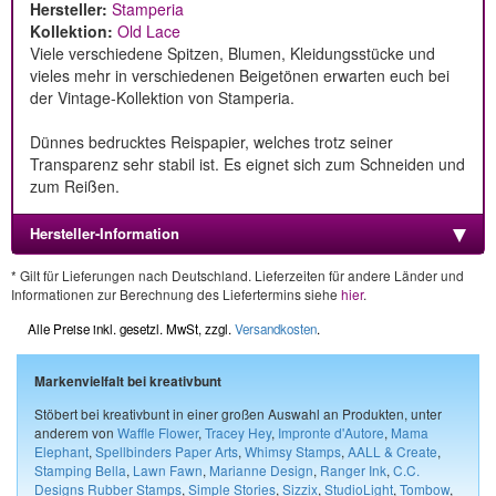
Hersteller:
Stamperia
Kollektion:
Old Lace
Viele verschiedene Spitzen, Blumen, Kleidungsstücke und
vieles mehr in verschiedenen Beigetönen erwarten euch bei
der Vintage-Kollektion von Stamperia.
Dünnes bedrucktes Reispapier, welches trotz seiner
Transparenz sehr stabil ist. Es eignet sich zum Schneiden und
zum Reißen.
Hersteller-Information
* Gilt für Lieferungen nach Deutschland. Lieferzeiten für andere Länder und
Informationen zur Berechnung des Liefertermins siehe
hier
.
Alle Preise inkl. gesetzl. MwSt, zzgl.
Versandkosten
.
Markenvielfalt bei kreativbunt
Stöbert bei kreativbunt in einer großen Auswahl an Produkten, unter
anderem von
Waffle Flower
,
Tracey Hey
,
Impronte d'Autore
,
Mama
Elephant
,
Spellbinders Paper Arts
,
Whimsy Stamps
,
AALL & Create
,
Stamping Bella
,
Lawn Fawn
,
Marianne Design
,
Ranger Ink
,
C.C.
Designs Rubber Stamps
,
Simple Stories
,
Sizzix
,
StudioLight
,
Tombow
,