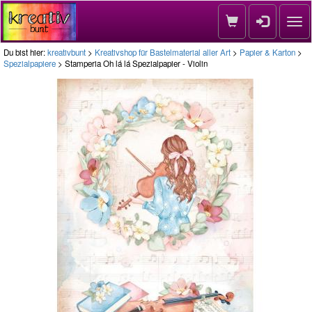
Nav
Du bist hier:
kreativbunt
>
Kreativshop für Bastelmaterial aller Art
>
Papier & Karton
>
Spezialpapiere
> Stamperia Oh lá lá Spezialpapier - Violin