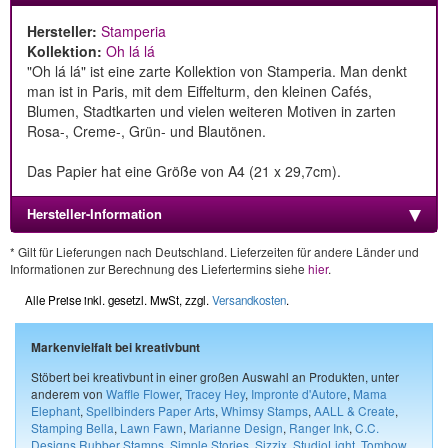
Hersteller:
Stamperia
Kollektion:
Oh lá lá
"Oh lá lá" ist eine zarte Kollektion von Stamperia. Man denkt
man ist in Paris, mit dem Eiffelturm, den kleinen Cafés,
Blumen, Stadtkarten und vielen weiteren Motiven in zarten
Rosa-, Creme-, Grün- und Blautönen.
Das Papier hat eine Größe von A4 (21 x 29,7cm).
Hersteller-Information
* Gilt für Lieferungen nach Deutschland. Lieferzeiten für andere Länder und
Informationen zur Berechnung des Liefertermins siehe
hier
.
Alle Preise inkl. gesetzl. MwSt, zzgl.
Versandkosten
.
Markenvielfalt bei kreativbunt
Stöbert bei kreativbunt in einer großen Auswahl an Produkten, unter
anderem von
Waffle Flower
,
Tracey Hey
,
Impronte d'Autore
,
Mama
Elephant
,
Spellbinders Paper Arts
,
Whimsy Stamps
,
AALL & Create
,
Stamping Bella
,
Lawn Fawn
,
Marianne Design
,
Ranger Ink
,
C.C.
Designs Rubber Stamps
,
Simple Stories
,
Sizzix
,
StudioLight
,
Tombow
,