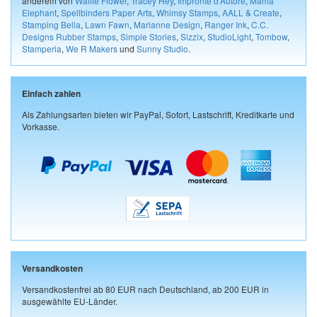
anderem von
Waffle Flower
,
Tracey Hey
,
Impronte d'Autore
,
Mama
Elephant
,
Spellbinders Paper Arts
,
Whimsy Stamps
,
AALL & Create
,
Stamping Bella
,
Lawn Fawn
,
Marianne Design
,
Ranger Ink
,
C.C.
Designs Rubber Stamps
,
Simple Stories
,
Sizzix
,
StudioLight
,
Tombow
,
Stamperia
,
We R Makers
und
Sunny Studio
.
Einfach zahlen
Als Zahlungsarten bieten wir PayPal, Sofort, Lastschrift, Kreditkarte und
Vorkasse.
Versandkosten
Versandkostenfrei ab 80 EUR nach Deutschland, ab 200 EUR in
ausgewählte EU-Länder.