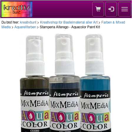
Nav
Du bist hier:
kreativbunt
>
Kreativshop für Bastelmaterial aller Art
>
Farben & Mixed
Media
>
Aquarellfarben
> Stamperia Alterego - Aquacolor Paint Kit