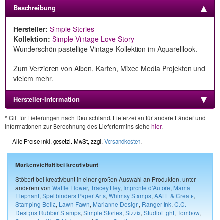
Beschreibung
Hersteller:
Simple Stories
Kollektion:
Simple Vintage Love Story
Wunderschön pastellige Vintage-Kollektion im Aquarelllook.
Zum Verzieren von Alben, Karten, Mixed Media Projekten und
vielem mehr.
Hersteller-Information
* Gilt für Lieferungen nach Deutschland. Lieferzeiten für andere Länder und
Informationen zur Berechnung des Liefertermins siehe
hier
.
Alle Preise inkl. gesetzl. MwSt, zzgl.
Versandkosten
.
Markenvielfalt bei kreativbunt
Stöbert bei kreativbunt in einer großen Auswahl an Produkten, unter
anderem von
Waffle Flower
,
Tracey Hey
,
Impronte d'Autore
,
Mama
Elephant
,
Spellbinders Paper Arts
,
Whimsy Stamps
,
AALL & Create
,
Stamping Bella
,
Lawn Fawn
,
Marianne Design
,
Ranger Ink
,
C.C.
Designs Rubber Stamps
,
Simple Stories
,
Sizzix
,
StudioLight
,
Tombow
,