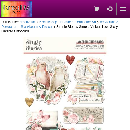
Nav
Du bist hier:
kreativbunt
>
Kreativshop für Bastelmaterial aller Art
>
Verzierung &
Dekoration
>
Stanzbögen & Die-cut
> Simple Stories Simple Vintage Love Story -
Layered Chipboard